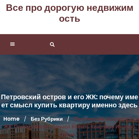
Перейти
Все про дорогую недвижим
к
ость
содержимому
Петровский остров и его ЖК: почему име
ет смысл купить квартиру именно здесь
Home
Без Рубрики
Петровский Остров И Его
/
/
ЖК: Почему Имеет Смысл Купить Квартиру Именно
Здесь