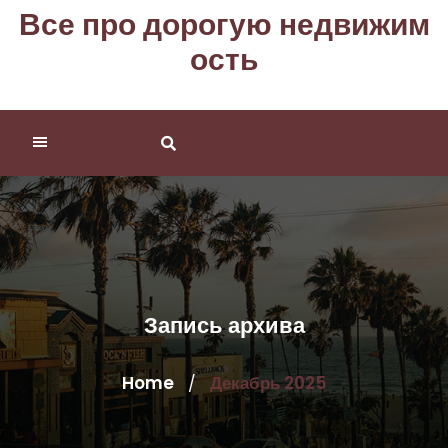
Перейти
Все про дорогую недвижим
к
ость
содержимому
Запись архива
Home
Декабрь 2025
/