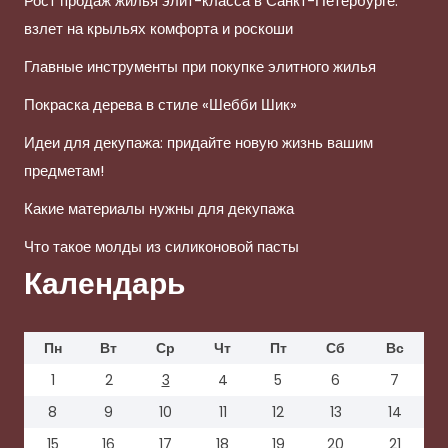
Рост продаж жилья элит-класса в Санкт-Петербурге:
взлет на крыльях комфорта и роскоши
Главные инструменты при покупке элитного жилья
Покраска дерева в стиле «Шебби Шик»
Идеи для декупажа: придайте новую жизнь вашим
предметам!
Какие материалы нужны для декупажа
Что такое молды из силиконовой пасты
Календарь
Пн
Вт
Ср
Чт
Пт
Сб
Вс
1
2
3
4
5
6
7
8
9
10
11
12
13
14
15
16
17
18
19
20
21